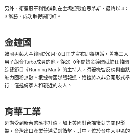
另外，衛冕冠軍利物浦則在主場迎戰伯恩茅斯，最終以 4：
2 獲勝，成功取得開門紅。
金鐘國
韓國男藝人金鐘國於8月18日正式宣布即將結婚，曾為三人
男子組合Turbo成員的他，從2010年開始金鐘國就擔任韓國
綜藝節目《Running Man》的主持人，憑著機智反應與幽默
魅力圈粉無數。根據韓國媒體報道，婚禮將以非公開形式舉
行，僅邀請家人和親近的友人。
育華工業
近期受到新台幣匯率升值，加上美國對台課徵對等關稅影
響，台灣出口產業普遍受到衝擊。其中，位於台中大甲區的