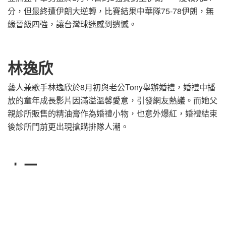
分，但最終遭伊朗大逆轉，比賽結果中華隊75-78伊朗，無
緣晉級四強，讓台灣球迷感到遺憾。
林逸欣
藝人兼歌手林逸欣於8月初與老公Tony舉辦婚禮，婚禮中播
放的童年成長影片因滿溢溫馨愛意，引發網友熱議。而她父
親診所販售的精油膏作為婚禮小物，也意外爆紅，婚禮結束
後診所門前更出現搶購排隊人潮。
大牙
藝人大牙（周宜霈）2020年與羽球教練阿廖師（廖勛威）
結婚，卻在8月14日無預警宣布離婚，震驚外界。她在聲明
中強調，雙方沒有嚴重爭吵、亦無第三者介入，是以和平方