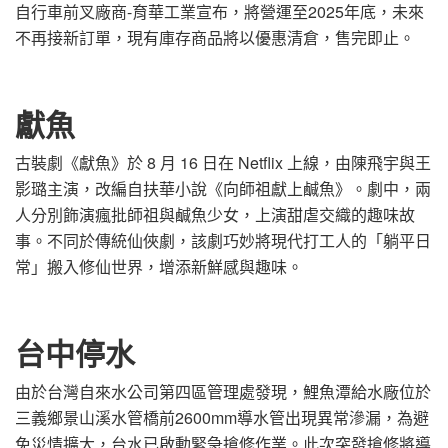
自行車前叉廠商-育華工業宣布，將營運至2025年底，未來
不再接新訂單，現有庫存商品將以優惠清倉，售完即止。
獻魚
古裝劇《獻魚》於 8 月 16 日在 Netflix 上線，由陳飛宇與王
影璐主演，改編自扶華小說《向師祖獻上鹹魚》。劇中，兩
人分別飾演瘋批師祖與鹹魚少女，上演甜虐交織的趣味故
事。不同於傳統仙俠劇，該劇巧妙將現代打工人的「躺平日
常」搬入修仙世界，增添新鮮感與趣味。
台中停水
由於台灣自來水公司第四區管理處發現，鯉魚潭給水廠位於
三義鄉景山溪水管橋前2600mm導水管出現異常滲漏，為避
免災情擴大，台水已啟動緊急搶修作業。此次突發搶修將導