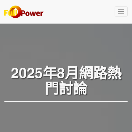
T
o
g
g
l
e
n
a
v
2025年8月網路熱
i
g
門討論
a
t
i
o
n