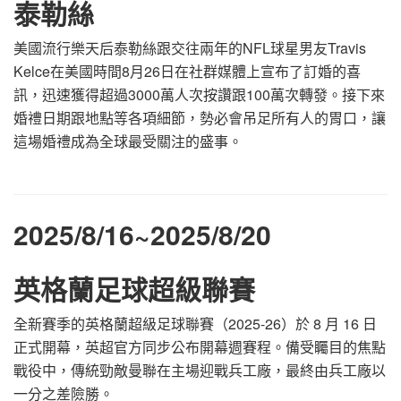
泰勒絲
美國流行樂天后泰勒絲跟交往兩年的NFL球星男友Travis
Kelce在美國時間8月26日在社群媒體上宣布了訂婚的喜
訊，迅速獲得超過3000萬人次按讚跟100萬次轉發。接下來
婚禮日期跟地點等各項細節，勢必會吊足所有人的胃口，讓
這場婚禮成為全球最受關注的盛事。
2025/8/16
~2025/8/20
英格蘭足球超級聯賽
全新賽季的英格蘭超級足球聯賽（2025-26）於 8 月 16 日
正式開幕，英超官方同步公布開幕週賽程。備受矚目的焦點
戰役中，傳統勁敵曼聯在主場迎戰兵工廠，最終由兵工廠以
一分之差險勝。