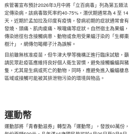
疾管署宣布預計2026年3月中將「立百病毒」列為第五類法
定傳染病，該病毒致死率約40-75%，潛伏期通常為 4 至 14
天，近期於孟加拉及印度有疫情，發病初期的症狀通常會有
發燒、頭痛、肌肉痠痛、喉嚨痛等症狀。自然宿主為果蝠，
傳染途徑包含接觸病患、動物或食用受果蝠汙染的「生椰棗
樹汁」，網傳勿喝椰子汁為誤解。
目前雖無核准疫苗，但牛津大學等機構正進行臨床試驗，籲
請民眾赴疫區應維持良好個人衛生習慣，避免接觸蝙蝠與豬
隻，尤其是生病或死亡的動物，同時，應避免進入蝙蝠棲息
區域或接觸可能被其排泄物污染的環境與物品。
運動幣
運動部將「青春動滋券」轉型為「運動幣」，發放60萬份，
每份面額500元，凡年滿16歲國民皆可於1月26日至2月8日