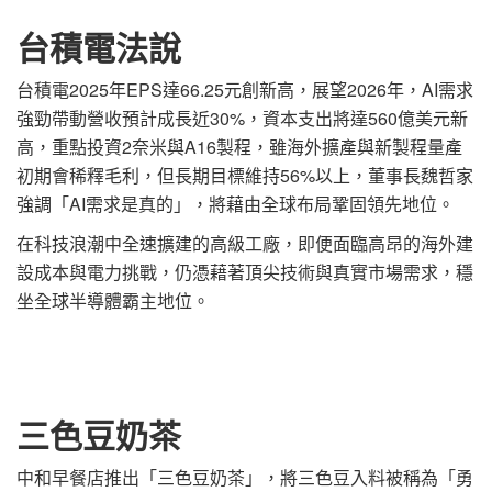
台積電法說
台積電2025年EPS達66.25元創新高，展望2026年，AI需求
強勁帶動營收預計成長近30%，資本支出將達560億美元新
高，重點投資2奈米與A16製程，雖海外擴產與新製程量產
初期會稀釋毛利，但長期目標維持56%以上，董事長魏哲家
強調「AI需求是真的」，將藉由全球布局鞏固領先地位。
在科技浪潮中全速擴建的高級工廠，即便面臨高昂的海外建
設成本與電力挑戰，仍憑藉著頂尖技術與真實市場需求，穩
坐全球半導體霸主地位。
三色豆奶茶
中和早餐店推出「三色豆奶茶」，將三色豆入料被稱為「勇