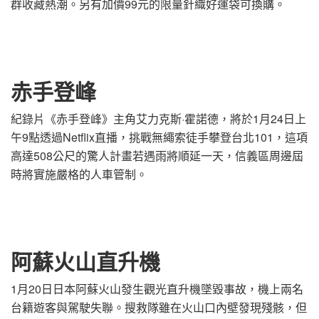
群收藏熱潮。另有加價99元的限量針織好運袋可換購。
赤手登峰
紀錄片《赤手登峰》主角艾力克斯·霍諾德，將於1月24日上
午9點透過Netflix直播，挑戰無繩索徒手攀登台北101，這項
高達508公尺的驚人計畫若遇雨將順延一天，信義區周邊屆
時將實施嚴格的人車管制。
阿蘇火山直升機
1月20日日本阿蘇火山發生觀光直升機墜毀事故，機上兩名
台籍遊客與駕駛失聯。搜救隊雖在火山口內壁發現殘骸，但