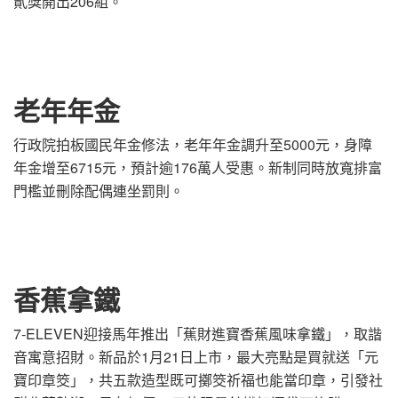
貳獎開出206組。
老年年金
行政院拍板國民年金修法，老年年金調升至5000元，身障
年金增至6715元，預計逾176萬人受惠。新制同時放寬排富
門檻並刪除配偶連坐罰則。
香蕉拿鐵
7-ELEVEN迎接馬年推出「蕉財進寶香蕉風味拿鐵」，取諧
音寓意招財。新品於1月21日上市，最大亮點是買就送「元
寶印章筊」，共五款造型既可擲筊祈福也能當印章，引發社