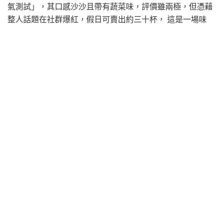
氣測試」，其口感沙沙且帶有蔬菜味，評價雖兩極，但憑藉
整人話題在社群爆紅，假日可賣出約三十杯， 這是一場味
覺的大冒險，這款飲品除了挑戰食客的味蕾耐受度，更成為
友人間相互整蠱的社交利器。
小鳥吃吐司
知名烘焙坊「小鳥吃吐司」負責人林致兵疑欠債千萬後失
聯，遭控惡性倒閉。新北勞工局介入受理約20名員工的欠薪
調解，最重可罰百萬。林雖辯稱是受加盟主抹黑及高利貸壓
力導致，但受害者正串聯追討欠薪與加盟金。