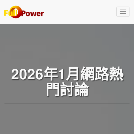
T
o
g
g
l
e
n
a
v
2026年1月網路熱
i
g
門討論
a
t
i
o
n